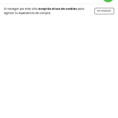
Al navegar por este sitio
aceptás el uso de cookies
para
ENTENDIDO
agilizar tu experiencia de compra.
SUSCRIBITE A NUESTRO NEWSLETTER
CATEGORÍAS
MÁS INFO
CONTÁCTANOS