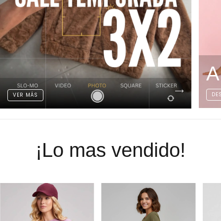
A
DE
VER MÁS
¡Lo mas vendido!