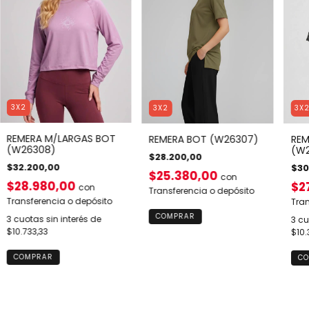
3X2
3X2
3X
REMERA M/LARGAS BOT
REMERA BOT (W26307)
REM
(W26308)
(W2
$28.200,00
$32.200,00
$30
$25.380,00
con
$28.980,00
$2
con
Transferencia o depósito
Transferencia o depósito
Tran
COMPRAR
3
cuotas sin interés de
3
cu
$10.733,33
$10.
COMPRAR
CO