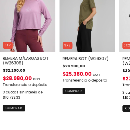
3X2
3X2
3X
REMERA M/LARGAS BOT
REMERA BOT (W26307)
REM
(W26308)
(W2
$28.200,00
$32.200,00
$30
$25.380,00
con
$28.980,00
$2
con
Transferencia o depósito
Transferencia o depósito
Tran
COMPRAR
3
cuotas sin interés de
3
cu
$10.733,33
$10.
COMPRAR
CO