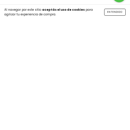
Al navegar por este sitio
aceptás el uso de cookies
para
ENTENDIDO
agilizar tu experiencia de compra.
SUSCRIBITE A NUESTRO NEWSLETTER
CATEGORÍAS
MÁS INFO
CONTÁCTANOS