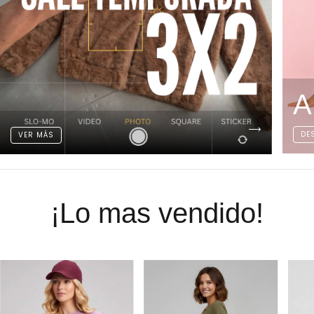
A
DE
VER MÁS
¡Lo mas vendido!