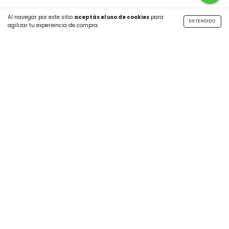
Al navegar por este sitio
aceptás el uso de cookies
para
ENTENDIDO
agilizar tu experiencia de compra.
SUSCRIBITE A NUESTRO NEWSLETTER
CATEGORÍAS
MÁS INFO
CONTÁCTANOS