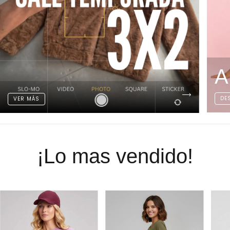
A
DE
VER MÁS
¡Lo mas vendido!