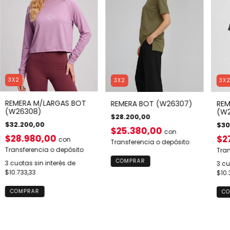
3X2
3X2
3X
REMERA M/LARGAS BOT
REMERA BOT (W26307)
REM
(W26308)
(W2
$28.200,00
$32.200,00
$30
$25.380,00
con
$28.980,00
$2
con
Transferencia o depósito
Transferencia o depósito
Tran
COMPRAR
3
cuotas sin interés de
3
cu
$10.733,33
$10.
COMPRAR
CO