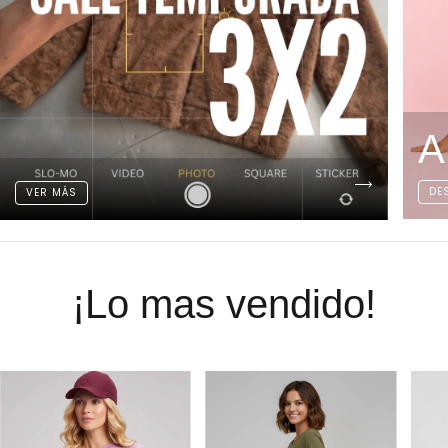
A
DE
VER MÁS
¡Lo mas vendido!