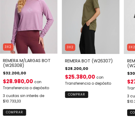
3X2
3X2
3X
REMERA M/LARGAS BOT
REMERA BOT (W26307)
REM
(W26308)
(W2
$28.200,00
$32.200,00
$30
$25.380,00
con
$28.980,00
$2
con
Transferencia o depósito
Transferencia o depósito
Tran
COMPRAR
3
cuotas sin interés de
3
cu
$10.733,33
$10.
COMPRAR
CO