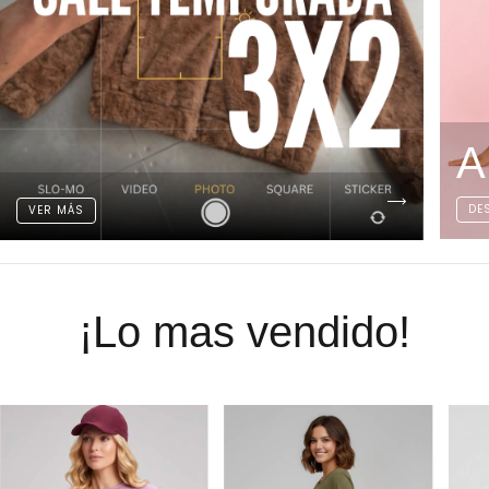
A
DE
VER MÁS
¡Lo mas vendido!