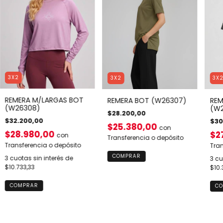
3X2
3X2
3X
REMERA M/LARGAS BOT
REMERA BOT (W26307)
REM
(W26308)
(W2
$28.200,00
$32.200,00
$30
$25.380,00
con
$28.980,00
$2
con
Transferencia o depósito
Transferencia o depósito
Tran
COMPRAR
3
cuotas sin interés de
3
cu
$10.733,33
$10.
COMPRAR
CO