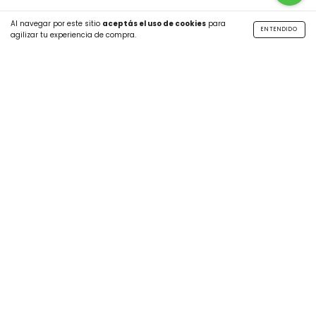
Al navegar por este sitio
aceptás el uso de cookies
para
ENTENDIDO
agilizar tu experiencia de compra.
SUSCRIBITE A NUESTRO NEWSLETTER
CATEGORÍAS
MÁS INFO
CONTÁCTANOS