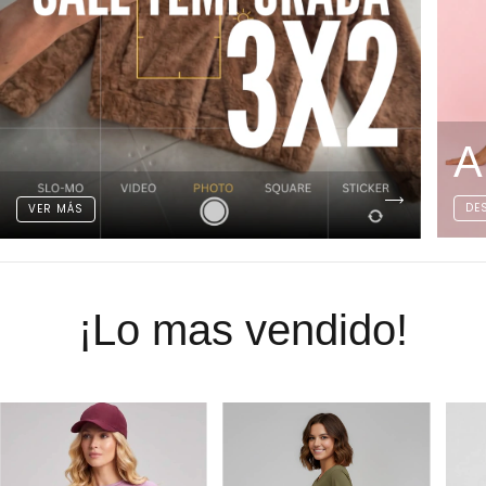
A
DE
VER MÁS
¡Lo mas vendido!