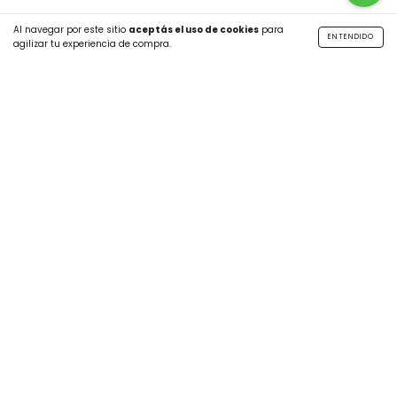
Al navegar por este sitio
aceptás el uso de cookies
para
ENTENDIDO
agilizar tu experiencia de compra.
SUSCRIBITE A NUESTRO NEWSLETTER
CATEGORÍAS
MÁS INFO
CONTÁCTANOS