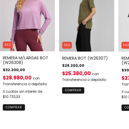
3X2
3X2
3X
REMERA M/LARGAS BOT
REMERA BOT (W26307)
REM
(W26308)
(W2
$28.200,00
$32.200,00
$30
$25.380,00
con
$28.980,00
$2
con
Transferencia o depósito
Transferencia o depósito
Tran
COMPRAR
3
cuotas sin interés de
3
cu
$10.733,33
$10.
COMPRAR
CO