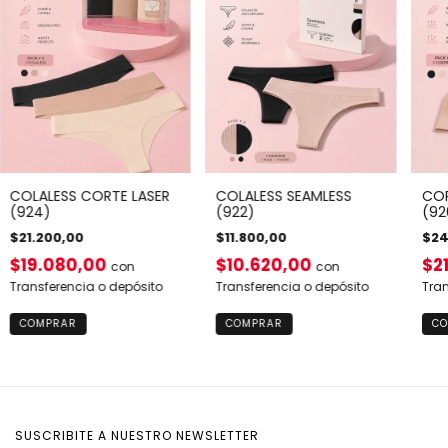
COLALESS CORTE LASER
COR
COLALESS SEAMLESS
(924)
(92
(922)
$21.200,00
$24
$11.800,00
$19.080,00
$2
$10.620,00
con
con
Transferencia o depósito
Tran
Transferencia o depósito
COMPRAR
CO
COMPRAR
SUSCRIBITE A NUESTRO NEWSLETTER